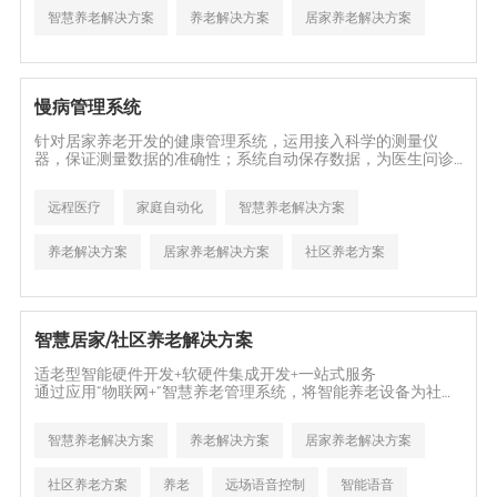
智慧养老解决方案
养老解决方案
居家养老解决方案
养老
跌倒检测
慢病管理系统
针对居家养老开发的健康管理系统，运用接入科学的测量仪
器，保证测量数据的准确性；系统自动保存数据，为医生问诊
提供科学专业的身体数据，并在后台生成数据曲线图，方便老
人、家属、医生、护工等人员查看使用者的身体状况；系统可
远程医疗
家庭自动化
智慧养老解决方案
根据数据生成健康报告；可接入远程问诊服务，通过电视大屏
实现居家视频问诊。
养老解决方案
居家养老解决方案
社区养老方案
养老
居家养老
智慧居家/社区养老解决方案
适老型智能硬件开发+软硬件集成开发+一站式服务
通过应用“物联网+”智慧养老管理系统，将智能养老设备为社
区、居家老人提升生活质量。提供一站式开发服务，软硬件研
发集成适用于居家养老、社区养老、机构养老场景的解决方
智慧养老解决方案
养老解决方案
居家养老解决方案
案。
社区养老方案
养老
远场语音控制
智能语音