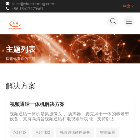
sales@videostrong.com

中文

+86 13417479461



主题列表
探索你喜欢的主题
解决方案
视频通话一体机解决方案
视频通话一体机是集摄像头 、扬声器、麦克风于一体的养老型
设备，支持高清音视频通话和电视娱乐功能，支持以太
网/WIFI/Bluetooth连接，基于Android系统开发的一站式解
决方案，满足智能家居、智慧养老等AIoT行业智能硬件定制需
A311D
A311D2
视频通话硬件设备
智能家居
求。还可与第三方养老软件深度集成，专注养老体验。