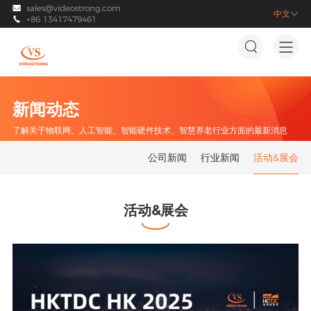
sales@videostrong.com

中文

+86 13417479461



新闻动态
了解关于物联网、人工智能、智能硬件技术、智慧养老行业方面的最新消息
公司新闻
行业新闻
活动&展会
活动&展会