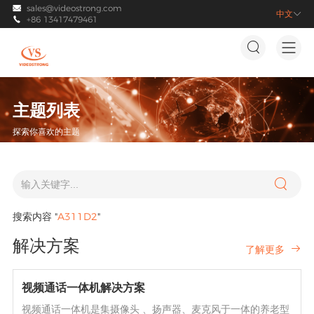
sales@videostrong.com

中文

+86 13417479461



主题列表
探索你喜欢的主题

搜索内容 "
A311D2
"
解决方案
了解更多

视频通话一体机解决方案
视频通话一体机是集摄像头 、扬声器、麦克风于一体的养老型