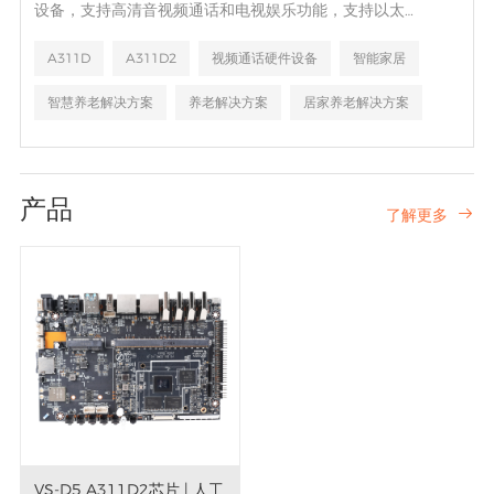
设备，支持高清音视频通话和电视娱乐功能，支持以太
网/WIFI/Bluetooth连接，基于Android系统开发的一站式解
决方案，满足智能家居、智慧养老等AIoT行业智能硬件定制需
A311D
A311D2
视频通话硬件设备
智能家居
求。还可与第三方养老软件深度集成，专注养老体验。
智慧养老解决方案
养老解决方案
居家养老解决方案
养老
跌倒检测
产品
了解更多

VS-D5 A311D2芯片 | 人工