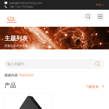
sales@videostrong.com

中文

+86 13417479461



主题列表
探索你喜欢的主题

搜索内容 "
S905X4
"
产品
了解更多
