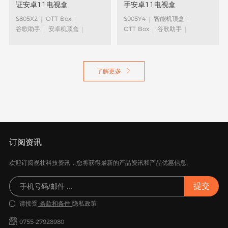
证安卓11电视盒
手安卓11电视盒
S805X2
OTT Box
S905Y4
智能机顶盒
谷歌助手
安卓机顶盒
OTT Box
谷歌助手
谷歌认证Android TV™
安卓机顶盒
谷歌认证Android TV™
了解更多

订阅资讯
欢迎订阅视壮科技资讯，您将获得最新的产品资讯和产品优惠信息。
请接受
条款和条件
隐私政策
0755-27928980