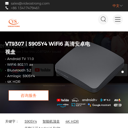
sales@videostrong.com

中文

+86 13417479461



VT9307 | S905Y4 WiFi6 高清安卓电
视盒
• Android TV 11.0
• WiFi6 802.11 ax
• Blutetooth 5.2
• Amlogic S905Y4
• 4K HDR
咨询服务
关键字：
S905Y4
智能机顶盒
4K HDR