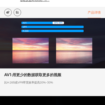
谷歌认证Android TV™
产品详情


AV1:用更少的数据获取更多的视频
比H.265或VP9带宽效率提高20%~30%