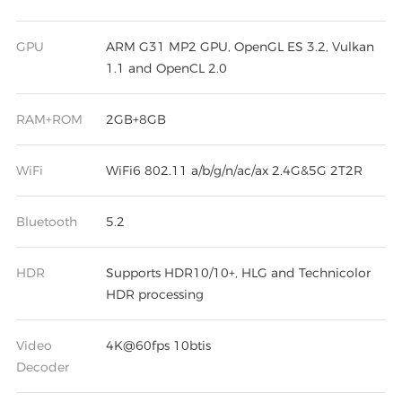
GPU
ARM G31 MP2 GPU, OpenGL ES 3.2, Vulkan
1.1 and OpenCL 2.0
RAM+ROM
2GB+8GB
WiFi
WiFi6 802.11 a/b/g/n/ac/ax 2.4G&5G 2T2R
Bluetooth
5.2
HDR
Supports HDR10/10+, HLG and Technicolor
HDR processing
Video
4K@60fps 10btis
Decoder