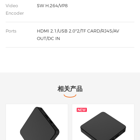
Video
SW H.264/VP8
Encoder
Ports
HDMI 2.1/USB 2.0*2/TF CARD/RJ45/AV
OUT/DC IN
相关产品