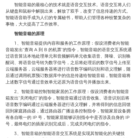
智能音箱的最核心的技术就是语音交互技术。语音交互将人们
从键盘和鼠标中解脱出来，解放了双手，改变了信息传递的方式。
智能语音助手成为人们的专属秘书，帮助人们管理各种纷繁复杂的
事物，大大提高了工作效率。
智能音箱的原理
1、智能音箱提供内容和服务的工作原理：假设消费者向智能
音箱发出“查询 A 到 B 的机票”的指令，智能音箱的语音交互系统通
过语音算法本地处理单元和音频解码单元收集语音、降噪、识别唤
醒词、将语音信号转为数字信号，之后将处理后的数字信号上传至
云端服务器，云端服务器将进行语音数字编码识别和语义理解，随
后通过调用机票预订数据库中的信息传递给智能音箱，智能音箱将
上述数字信号通过音效单元还原为语音信号并播放出来。
2、智能音箱控制智能家居的工作原理：假设消费者向智能音
箱发出“关闭电灯”的指令，智能音箱通过语音收集、语音识别后将
语音数字编码通过云端服务器进行语义理解，并将得到的信息回馈
回到家庭路由器，通过路由器广播这条控制指令，智能家居设备拥
有各自唯一的 IP 号，智能家居能够识别指令中是否涉及自身的 IP
号，最终电灯的插座识别完成后，完成关闭电灯的指令。
3、智能音箱的智能语音交互系统是实现其智能化的关键技