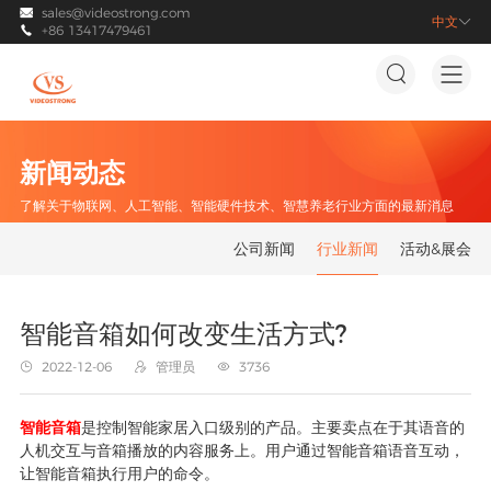
sales@videostrong.com

中文

+86 13417479461



新闻动态
了解关于物联网、人工智能、智能硬件技术、智慧养老行业方面的最新消息
公司新闻
行业新闻
活动&展会
智能音箱如何改变生活方式?
2022-12-06
管理员
3736



智能音箱
是控制智能家居入口级别的产品。主要卖点在于其语音的
人机交互与音箱播放的内容服务上。用户通过智能音箱语音互动，
让智能音箱执行用户的命令。