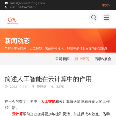
sales@videostrong.com

中文

+86 13417479461



新闻动态
了解关于物联网、人工智能、智能硬件技术、智慧养老行业方面的最新消息
公司新闻
行业新闻
活动&展会
简述人工智能在云计算中的作用
2022-11-16
管理员
3275



在当今的数字世界中，
人工智能
和云计算每天影响着许多人的工作
和生活。
云计算
帮助企业变得更加敏捷和灵活，并提供成本效益。借助