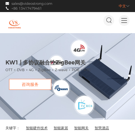
sales@videostrong.com

中文

+86 13417479461



KW1 | 多协议融合性ZigBee网关
OTT + DVB + 4G + ZigBee + Z-wave + POE + RTC
咨询服务
关键字：
智能硬件技术
智能家居
智能网关
智慧酒店