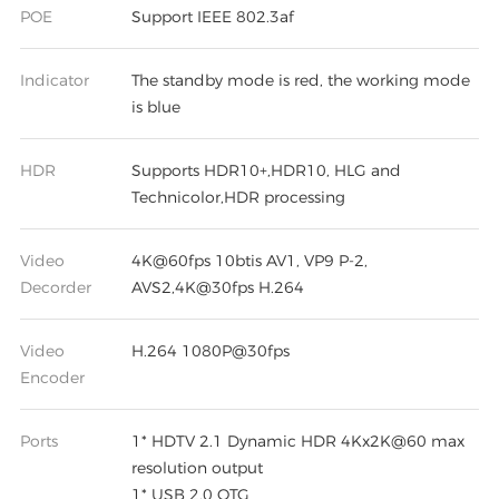
POE
Support IEEE 802.3af
Indicator
The standby mode is red, the working mode
is blue
HDR
Supports HDR10+,HDR10, HLG and
Technicolor,HDR processing
Video
4K@60fps 10btis AV1, VP9 P-2,
Decorder
AVS2,4K@30fps H.264
Video
H.264 1080P@30fps
Encoder
Ports
1* HDTV 2.1 Dynamic HDR 4Kx2K@60 max
resolution output
1* USB 2.0 OTG