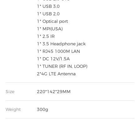
1* USB 3.0
1* USB 2.0
1* Optical port
1* MPI(USA)
1* 2.5 IR
1* 3.5 Headphone jack
1* RJ45 1000M LAN
1* DC 12V/1.5A
1* TUNER (RF IN, LOOP)
2*4G LTE Antenna
Size
220*142*29MM
Weight
300g