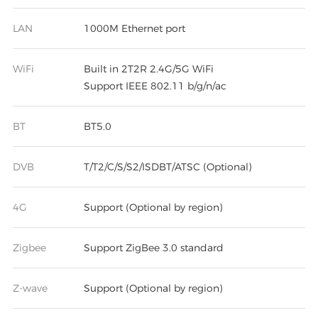
LAN
1000M Ethernet port
WiFi
Built in 2T2R 2.4G/5G WiFi
Support IEEE 802.11 b/g/n/ac
BT
BT5.0
DVB
T/T2/C/S/S2/ISDBT/ATSC (Optional)
4G
Support (Optional by region)
Zigbee
Support ZigBee 3.0 standard
Z-wave
Support (Optional by region)