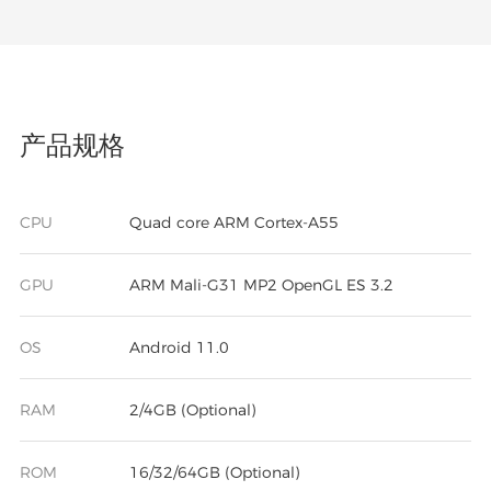
产品规格
CPU
Quad core ARM Cortex-A55
GPU
ARM Mali-G31 MP2 OpenGL ES 3.2
OS
Android 11.0
RAM
2/4GB (Optional)
ROM
16/32/64GB (Optional)